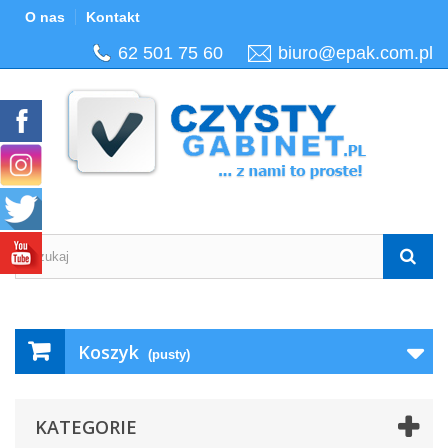
O nas
Kontakt
62 501 75 60
biuro@epak.com.pl
Koszyk
(pusty)
KATEGORIE