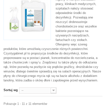
pracy, klinikach medycznych,
szpitalach należy stosować
odpowiednie środki do
dezynfekcji. Pozwalają one
niszczyć drobnoustroje
chorobotwórcze oraz wszelkie
bakterie pozostające na
używanych narzędziach,
fartuchach czy stołach.
Oferujemy więc szereg
produktów, które umożliwią czyszczenie różnych powierzchni.
Czystygabinet.pl to propozycja środków do dezynfekcji, które
proponowane są w postaci pianek, koncentratów do rozcieńczania, a
także chusteczek i spray’u. Znajdziesz tu także płyny do odkażania
rąk, które pozwolą na pozbycie się prątków gruźlicy, drożdżaków czy
wirusów, dlatego świetnie sprawdzą się na salach operacyjnych. Nasze
płyny do chirurgicznego mycia rąk są na bazie alkoholu z dodatkiem
lanoliny, która zadba o skórę dłoni i zapobiegnie przed wysychaniem.
Sortuj wg
--
Pokazuje 1 - 11 z 11 elementów