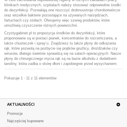
klinikach medycznych, szpitalach należy stosować odpowiednie środki
do dezynfekcji. Pozwalają one niszczyć drobnoustroje chorobotwórcze
oraz wszelkie bakterie pozostające na używanych narzędziach,
fartuchach czy stołach. Oferujemy więc szereg produktów, które
umożliwią czyszczenie różnych powierzchni.
Czystygabinet.pl to propozycja środków do dezynfekcji, które
proponowane są w postaci pianek, koncentratów do rozcieńczania, a
także chusteczek i spray’u. Znajdziesz tu także płyny do odkażania
rąk, które pozwolą na pozbycie się prątków gruźlicy, drożdżaków czy
wirusów, dlatego świetnie sprawdzą się na salach operacyjnych. Nasze
płyny do chirurgicznego mycia rąk są na bazie alkoholu z dodatkiem
lanoliny, która zadba o skórę dłoni i zapobiegnie przed wysychaniem.
Pokazuje 1 - 11 z 11 elementów
AKTUALNOŚCI
Promocje
Najczęściej kupowane