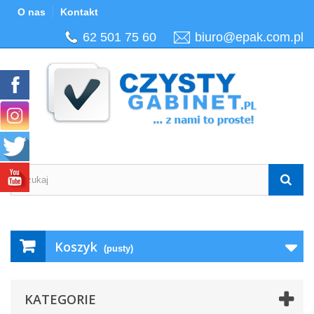
O nas
Kontakt
62 501 75 60
biuro@epak.com.pl
Koszyk
(pusty)
KATEGORIE